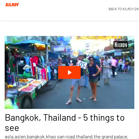
BACK TO KILROY.DK
Bangkok, Thailand - 5 things to
see
asia
asien
bangkok
khao san road
thailand
the grand palace
,
,
,
,
,
,