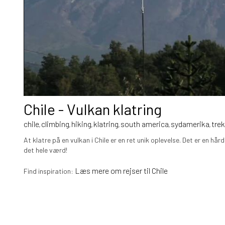
Chile - Vulkan klatring
chile
climbing
hiking
klatring
south america
sydamerika
tre
,
,
,
,
,
,
At klatre på en vulkan i Chile er en ret unik oplevelse. Det er en hår
det hele værd!
Læs mere om rejser til Chile
Find inspiration: