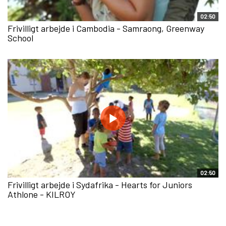
02:50
Frivilligt arbejde i Cambodia - Samraong, Greenway
School
02:50
Frivilligt arbejde i Sydafrika - Hearts for Juniors
Athlone - KILROY