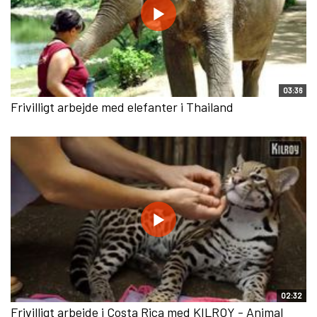
03:36
Frivilligt arbejde med elefanter i Thailand
02:32
Frivilligt arbejde i Costa Rica med KILROY - Animal