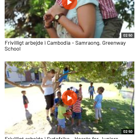
02:50
Frivilligt arbejde i Cambodia - Samraong, Greenway
School
02:50
Frivilligt arbejde i Sydafrika - Hearts for Juniors