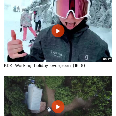
00:27
KDK_Working_holiday_evergreen_(16_9)