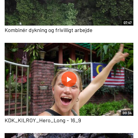
07:47
Kombinér dykning og frivilligt arbejde
00:34
KDK_KILROY_Hero_Long - 16_9