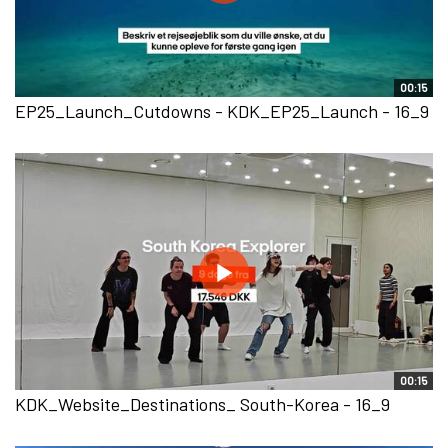
00:15
EP25_Launch_Cutdowns - KDK_EP25_Launch - 16_9
00:15
KDK_Website_Destinations_ South-Korea - 16_9