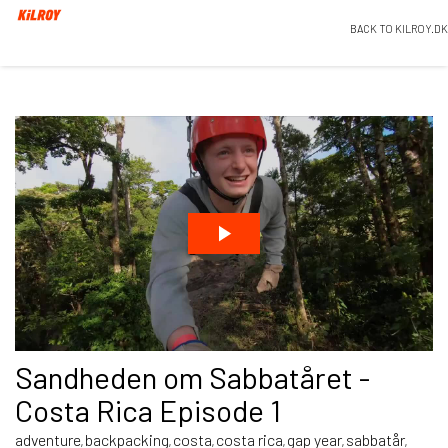
BACK TO KILROY.DK
Sandheden om Sabbatåret -
Costa Rica Episode 1
adventure
backpacking
costa
costa rica
gap year
sabbatår
,
,
,
,
,
,