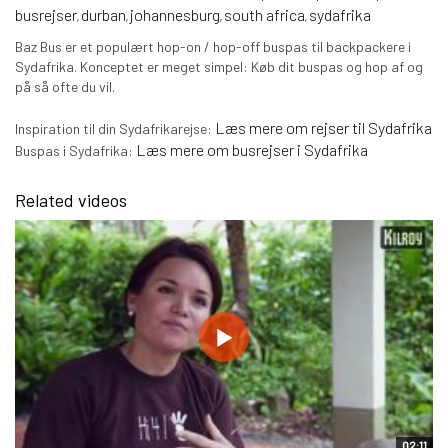
busrejser
durban
johannesburg
south africa
sydafrika
,
,
,
,
Baz Bus er et populært hop-on / hop-off buspas til backpackere i
Sydafrika. Konceptet er meget simpel: Køb dit buspas og hop af og
på så ofte du vil.
Læs mere om rejser til Sydafrika
Inspiration til din Sydafrikarejse:
Læs mere om busrejser i Sydafrika
Buspas i Sydafrika:
Related videos
02:11