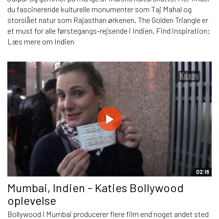
du fascinerende kulturelle monumenter som Taj Mahal og
storslået natur som Rajasthan ørkenen. The Golden Triangle er
et must for alle førstegangs-rejsende i Indien. Find inspiration:
Læs mere om Indien
02:16
Mumbai, Indien - Katies Bollywood
oplevelse
Bollywood i Mumbai producerer flere film end noget andet sted