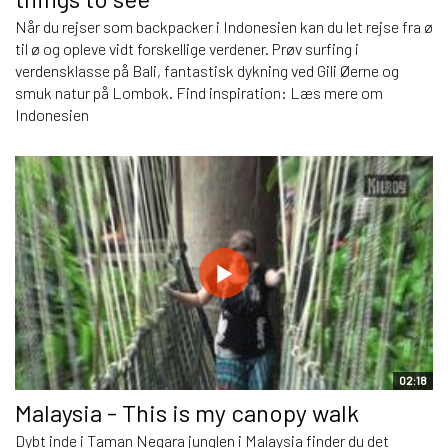
Når du rejser som backpacker i Indonesien kan du let rejse fra ø
til ø og opleve vidt forskellige verdener. Prøv surfing i
verdensklasse på Bali, fantastisk dykning ved Gili Øerne og
smuk natur på Lombok. Find inspiration: Læs mere om
Indonesien
02:18
Malaysia - This is my canopy walk
Dybt inde i Taman Negara junglen i Malaysia finder du det