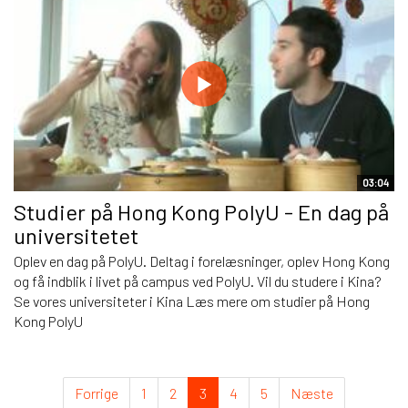
03:04
Studier på Hong Kong PolyU - En dag på
universitetet
Oplev en dag på PolyU. Deltag i forelæsninger, oplev Hong Kong
og få indblik i livet på campus ved PolyU. Vil du studere i Kina?
Se vores universiteter i Kina Læs mere om studier på Hong
Kong PolyU
Forrige
1
2
3
4
5
Næste