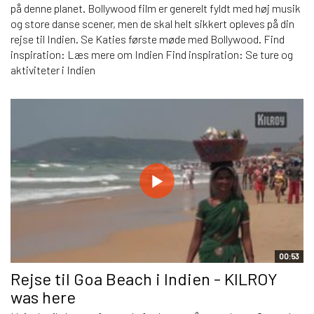
på denne planet. Bollywood film er generelt fyldt med høj musik
og store danse scener, men de skal helt sikkert opleves på din
rejse til Indien. Se Katies første møde med Bollywood. Find
inspiration: Læs mere om Indien Find inspiration: Se ture og
aktiviteter i Indien
00:53
Rejse til Goa Beach i Indien - KILROY
was here