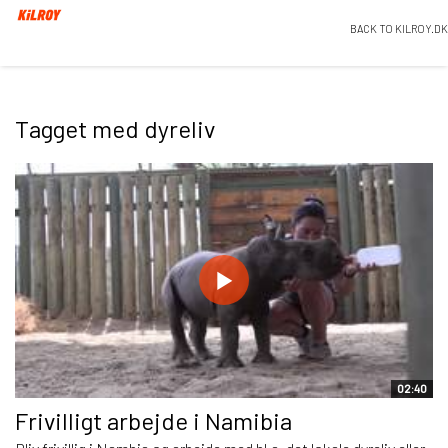
BACK TO KILROY.DK
Tagget med dyreliv
02:40
Frivilligt arbejde i Namibia