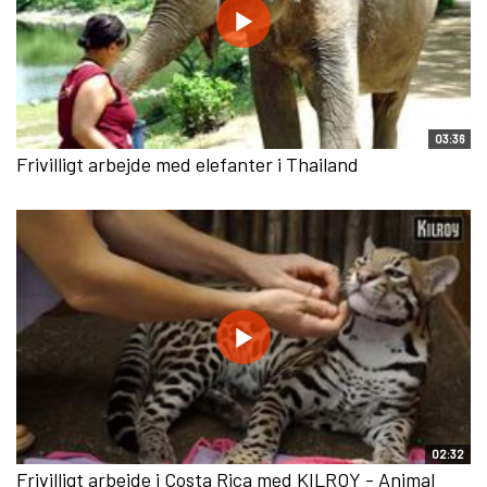
03:36
Frivilligt arbejde med elefanter i Thailand
02:32
Frivilligt arbejde i Costa Rica med KILROY - Animal