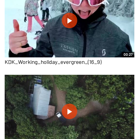
00:27
KDK_Working_holiday_evergreen_(16_9)