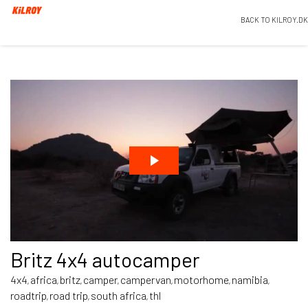
BACK TO KILROY.DK
Britz 4x4 autocamper
4x4
africa
britz
camper
campervan
motorhome
namibia
,
,
,
,
,
,
,
roadtrip
road trip
south africa
thl
,
,
,