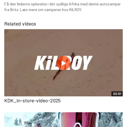
Få den fedeste oplevelse i det sydlige Afrika med denne autocamper
fra Britz. Læs mere om camperen hos KILROY.
Related videos
02:01
KDK_in-store-video-2025