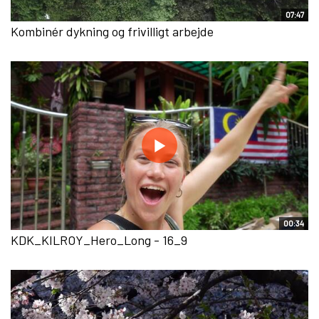
07:47
Kombinér dykning og frivilligt arbejde
00:34
KDK_KILROY_Hero_Long - 16_9