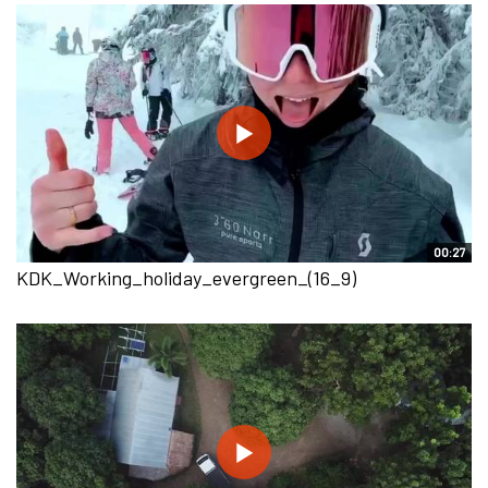
00:27
KDK_Working_holiday_evergreen_(16_9)