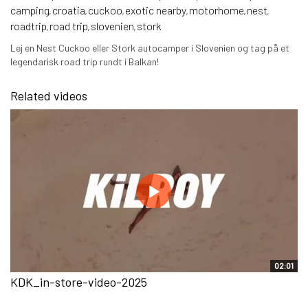
camping
croatia
cuckoo
exotic nearby
motorhome
nest
,
,
,
,
,
,
roadtrip
road trip
slovenien
stork
,
,
,
Lej en Nest Cuckoo eller Stork autocamper i Slovenien og tag på et
legendarisk road trip rundt i Balkan!
Related videos
02:01
KDK_in-store-video-2025