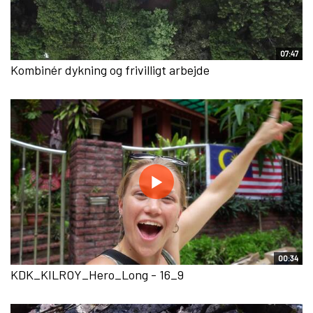
07:47
Kombinér dykning og frivilligt arbejde
00:34
KDK_KILROY_Hero_Long - 16_9