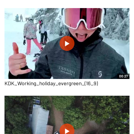
00:27
KDK_Working_holiday_evergreen_(16_9)