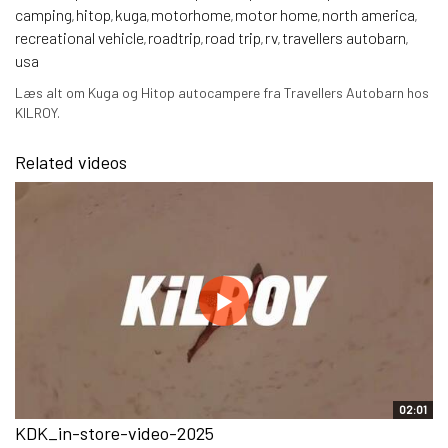
camping
hitop
kuga
motorhome
motor home
north america
,
,
,
,
,
,
recreational vehicle
roadtrip
road trip
rv
travellers autobarn
,
,
,
,
,
usa
Læs alt om Kuga og Hitop autocampere fra Travellers Autobarn hos
KILROY.
Related videos
02:01
KDK_in-store-video-2025