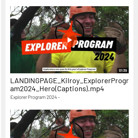
01:39
LANDINGPAGE_Kilroy_ExplorerProgr
am2024_Hero(Captions).mp4
Explorer Program 2024 -