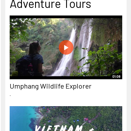
Adventure Tours
01:08
Umphang Wildlife Explorer
.