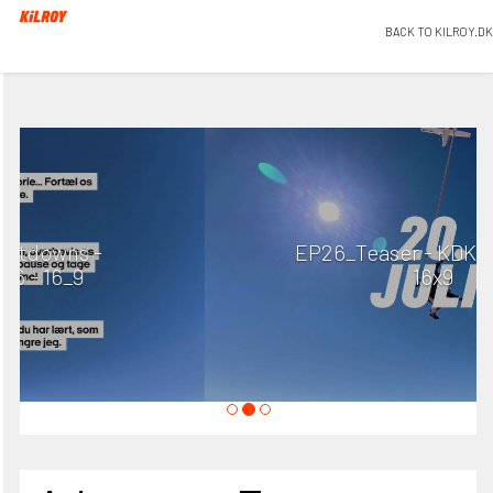
BACK TO KILROY.DK
EP26_Teaser - KDK_Teaser1 -
16x9